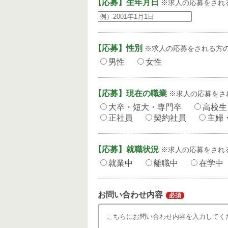
【応募】生年月日
※求人の応募をされ
【応募】性別
※求人の応募をされる方
男性
女性
【応募】現在の職業
※求人の応募をさ
大卒・短大・専門卒
高校生
正社員
契約社員
主婦
【応募】就職状況
※求人の応募をされ
就業中
離職中
在学中
お問い合わせ内容
必須