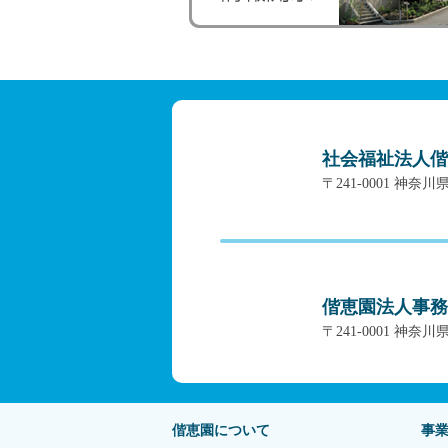
社会福祉法人偕
〒241-0001 神
偕恵園法人事務
〒241-0001 神
偕恵園について
事