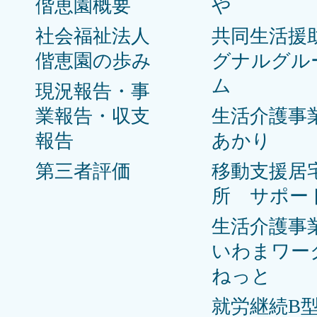
偕恵園概要
や
社会福祉法人
共同生活援
偕恵園の歩み
グナルグル
ム
現況報告・事
業報告・収支
生活介護事
報告
あかり
第三者評価
移動支援居
所 サポー
生活介護事
いわまワー
ねっと
就労継続B